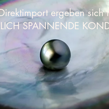
irektimport ergeben sich f
LICH SPANNENDE KOND