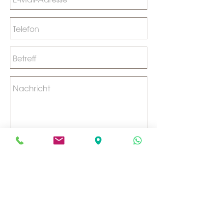
Senden
Informationen über Online Termine buchen
Perlenunikate
Hauptstrasse 13 - CH-5037 Muhen