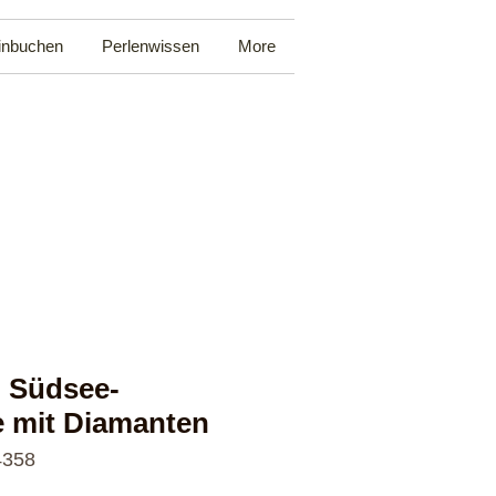
inbuchen
Perlenwissen
More
 Südsee-
e mit Diamanten
4358