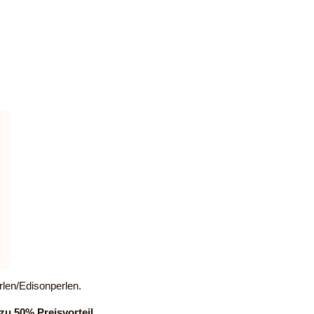
rlen/Edisonperlen.
zu 50% Preisvorteil.