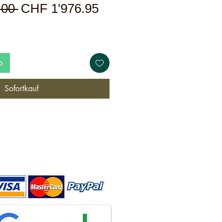
Standardpreis
Sale-
.00 
CHF 1'976.95
Preis
b
Sofortkauf