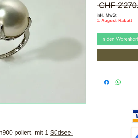
 CHF 2'270
inkl. MwSt
1. August-Rabatt
In den Warenkor
n900 poliert, mit 1
Südsee-