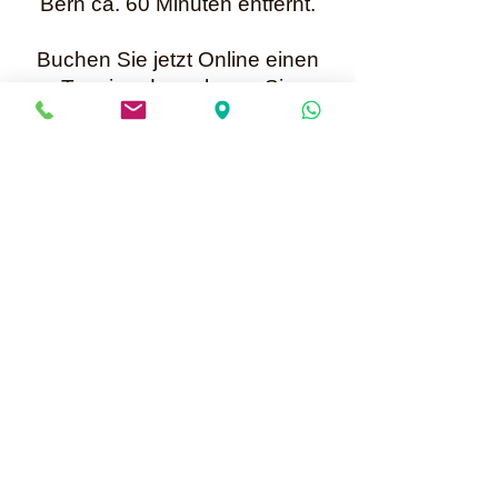
Bern ca. 60 Minuten entfernt.
Buchen Sie jetzt Online einen
Termin oder nehmen Sie
per WhatsApp +41 79 699 25 52
Kontakt mit mir auf.
Karin Müller
Bis bald
Mailadresse für Anfragen:
info@perlenunikate.ch
Informationen über Online Termine buchen
Perlenunikate
Hauptstrasse 13 - CH-5037 Muhen
Terminvereinbarung +41 79 699 25 52 oder
per WhatsApp
info@perlenunikate.ch