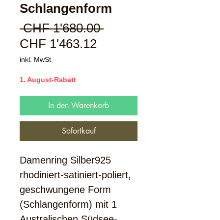
Schlangenform
Standardpreis
 CHF 1'680.00 
Sale-
CHF 1'463.12
Preis
inkl. MwSt
1. August-Rabatt
In den Warenkorb
Sofortkauf
Damenring Silber925
rhodiniert-satiniert-poliert,
geschwungene Form
(Schlangenform) mit 1
Australischen
Südsee-