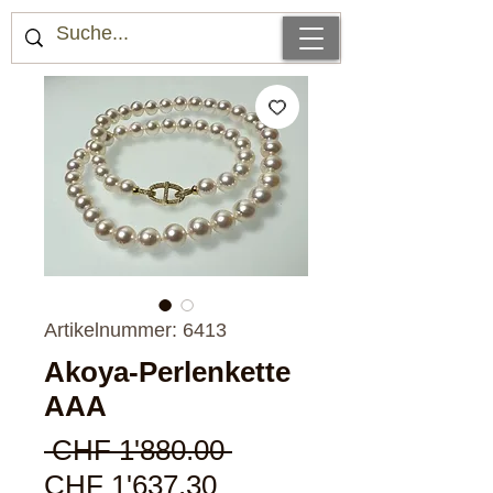
Artikelnummer: 6413
Akoya-Perlenkette
AAA
Standardpreis
 CHF 1'880.00 
Sale-
CHF 1'637.30