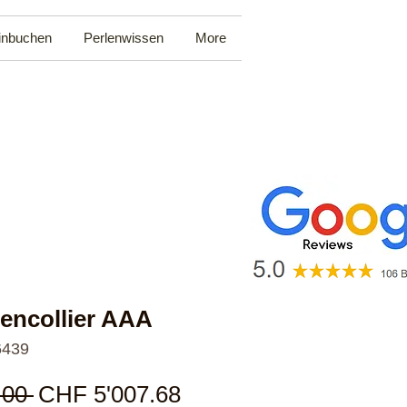
inbuchen
Perlenwissen
More
encollier AAA
6439
Standardpreis
Sale-
.00 
CHF 5'007.68