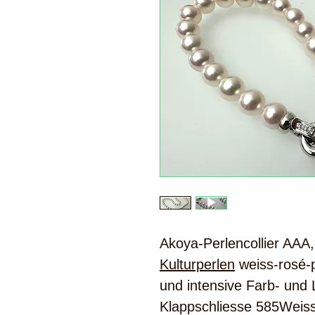
Akoya-Perlencollier AAA
Kulturperlen
weiss-rosé-p
und intensive Farb- und
Klappschliesse 585Weis