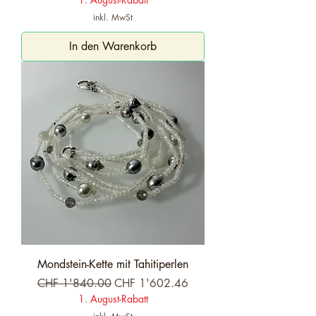
inkl. MwSt
In den Warenkorb
Mondstein-Kette mit Tahitiperlen
Standardpreis
Sale-Preis
CHF 1'840.00
CHF 1'602.46
1. August-Rabatt