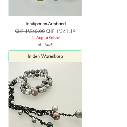
Tahitiperlen-Armband
Standardpreis
Sale-Preis
CHF 1'540.00
CHF 1'341.19
1. August-Rabatt
inkl. MwSt
In den Warenkorb