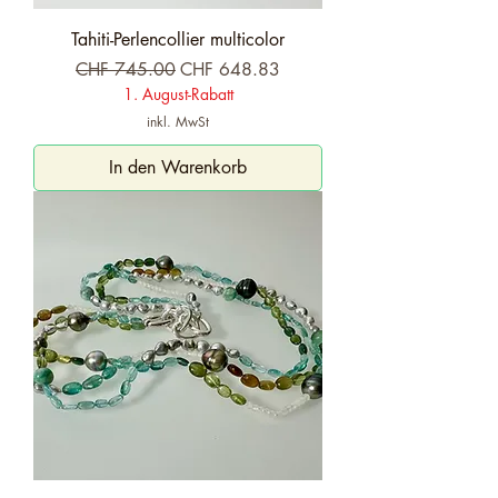
Tahiti-Perlencollier multicolor
Standardpreis
Sale-Preis
CHF 745.00
CHF 648.83
1. August-Rabatt
inkl. MwSt
In den Warenkorb