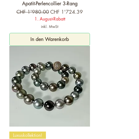
Apatit-Perlencollier 3-Rang
Standardpreis
Sale-Preis
CHF 1'980.00
CHF 1'724.39
1. August-Rabatt
inkl. MwSt
In den Warenkorb
Luxuskollektion!