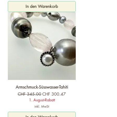
In den Warenkorb
Armschmuck-Süsswasser-Tahiti
Standardpreis
Sale-Preis
CHF 345.00
CHF 300.47
1. August-Rabatt
inkl. MwSt