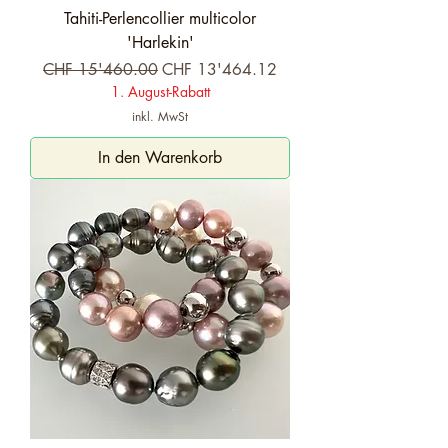
Tahiti-Perlencollier multicolor
'Harlekin'
Standardpreis
Sale-Preis
CHF 15'460.00
CHF 13'464.12
1. August-Rabatt
inkl. MwSt
In den Warenkorb