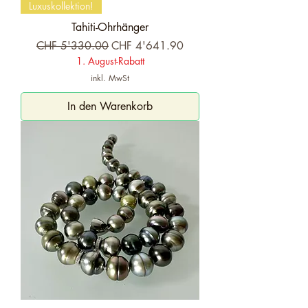
Luxuskollektion!
Tahiti-Ohrhänger
Standardpreis
Sale-Preis
CHF 5'330.00
CHF 4'641.90
1. August-Rabatt
inkl. MwSt
In den Warenkorb