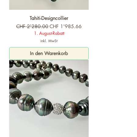
Tahiti-Designcollier
Standardpreis
Sale-Preis
CHF 2'280.00
CHF 1'985.66
1. August-Rabatt
inkl. MwSt
In den Warenkorb