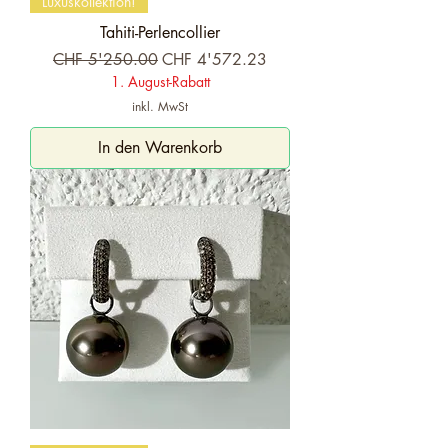
Luxuskollektion!
Tahiti-Perlencollier
Standardpreis
Sale-Preis
CHF 5'250.00
CHF 4'572.23
1. August-Rabatt
inkl. MwSt
In den Warenkorb