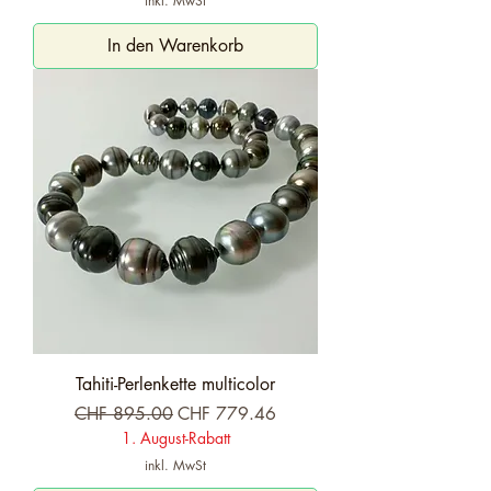
inkl. MwSt
In den Warenkorb
Tahiti-Perlenkette multicolor
Standardpreis
Sale-Preis
CHF 895.00
CHF 779.46
1. August-Rabatt
inkl. MwSt