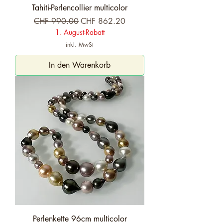
Tahiti-Perlencollier multicolor
Standardpreis
Sale-Preis
CHF 990.00
CHF 862.20
1. August-Rabatt
inkl. MwSt
In den Warenkorb
Perlenkette 96cm multicolor