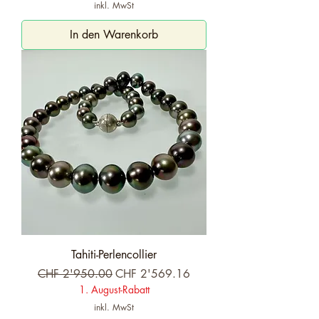
inkl. MwSt
In den Warenkorb
Tahiti-Perlencollier
Standardpreis
Sale-Preis
CHF 2'950.00
CHF 2'569.16
1. August-Rabatt
inkl. MwSt