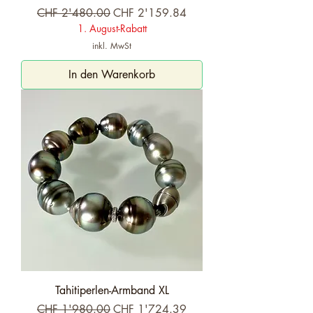
Standardpreis
Sale-Preis
CHF 2'480.00
CHF 2'159.84
1. August-Rabatt
inkl. MwSt
In den Warenkorb
Tahitiperlen-Armband XL
Standardpreis
Sale-Preis
CHF 1'980.00
CHF 1'724.39