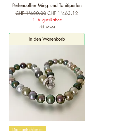
Perlencollier Ming- und Tahitiperlen
Standardpreis
Sale-Preis
CHF 1'680.00
CHF 1'463.12
1. August-Rabatt
inkl. MwSt
In den Warenkorb
Diamantschliesse