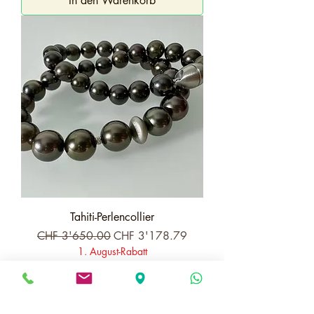
In den Warenkorb
Tahiti-Perlencollier
Standardpreis
Sale-Preis
CHF 3'650.00
CHF 3'178.79
1. August-Rabatt
inkl. MwSt
In den Warenkorb