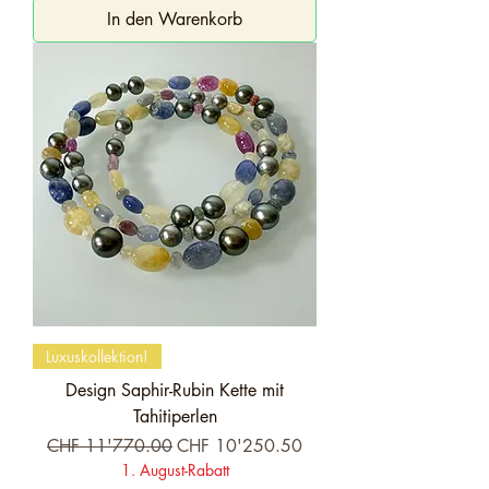
In den Warenkorb
Luxuskollektion!
Design Saphir-Rubin Kette mit
Tahitiperlen
Standardpreis
Sale-Preis
CHF 11'770.00
CHF 10'250.50
1. August-Rabatt