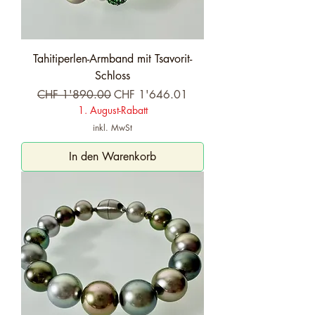
Tahitiperlen-Armband mit Tsavorit-
Schloss
Standardpreis
Sale-Preis
CHF 1'890.00
CHF 1'646.01
1. August-Rabatt
inkl. MwSt
In den Warenkorb