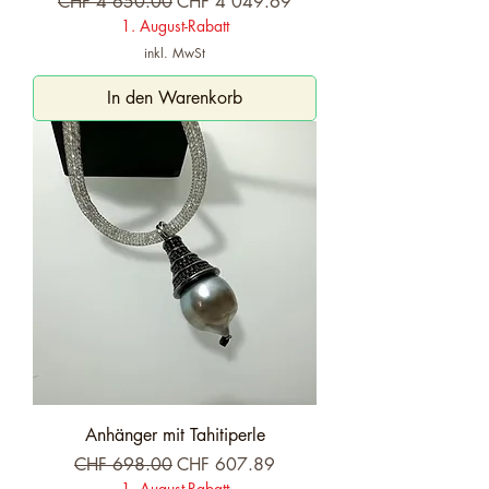
Standardpreis
Sale-Preis
CHF 4'650.00
CHF 4'049.69
1. August-Rabatt
inkl. MwSt
In den Warenkorb
Anhänger mit Tahitiperle
Standardpreis
Sale-Preis
CHF 698.00
CHF 607.89
1. August-Rabatt