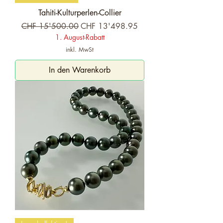
Tahiti-Kulturperlen-Collier
Standardpreis
Sale-Preis
CHF 15'500.00
CHF 13'498.95
1. August-Rabatt
inkl. MwSt
In den Warenkorb