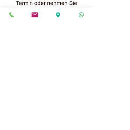
Termin oder nehmen Sie
per WhatsApp +41 79 699 25 52
Kontakt mit mir auf.
Karin Müller
Bis bald
Mailadresse für Anfragen:
info@perlenunikate.ch
Informationen über Online Termine buchen
Perlenunikate
Hauptstrasse 13 - CH-5037 Muhen
Terminvereinbarung +41 79 699 25 52 oder
per WhatsApp
info@perlenunikate.ch