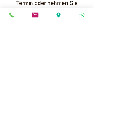
Termin oder nehmen Sie
per WhatsApp +41 79 699 25 52
Kontakt mit mir auf.
Karin Müller
Bis bald
Mailadresse für Anfragen:
info@perlenunikate.ch
Informationen über Online Termine buchen
Perlenunikate
Hauptstrasse 13 - CH-5037 Muhen
Terminvereinbarung +41 79 699 25 52 oder
per WhatsApp
info@perlenunikate.ch