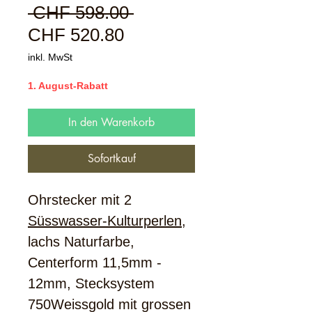
Standardpreis
 CHF 598.00 
Sale-
CHF 520.80
Preis
inkl. MwSt
1. August-Rabatt
In den Warenkorb
Sofortkauf
Ohrstecker mit 2
Süsswasser-Kulturperlen
,
lachs Naturfarbe,
Centerform 11,5mm -
12mm, Stecksystem
750Weissgold mit grossen