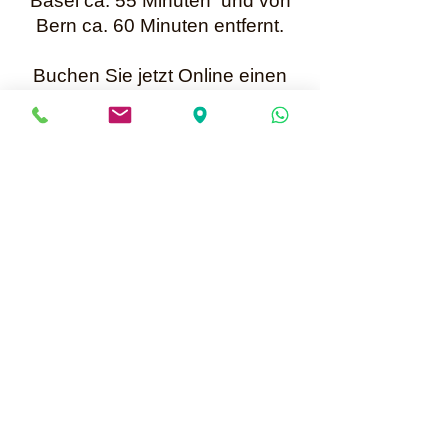
Basel ca. 55 Minuten und von
Bern ca. 60 Minuten entfernt.
Buchen Sie jetzt Online einen
Termin oder nehmen Sie
per WhatsApp +41 79 699 25 52
Kontakt mit mir auf.
Karin Müller
Bis bald
Mailadresse für Anfragen:
info@perlenunikate.ch
Informationen über Online Termine buchen
Perlenunikate
Hauptstrasse 13 - CH-5037 Muhen
Terminvereinbarung +41 79 699 25 52 oder
per WhatsApp