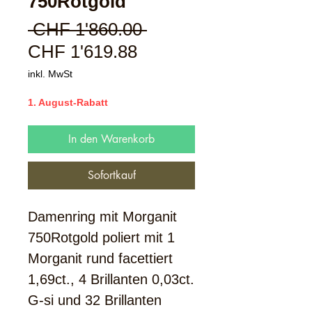
750Rotgold
Standardpreis
 CHF 1'860.00 
Sale-
CHF 1'619.88
Preis
inkl. MwSt
1. August-Rabatt
In den Warenkorb
Sofortkauf
Damenring mit Morganit
750Rotgold poliert mit 1
Morganit rund facettiert
1,69ct., 4 Brillanten 0,03ct.
G-si und 32 Brillanten