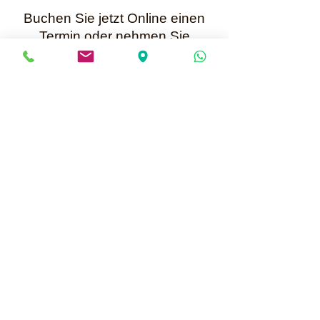
Buchen Sie jetzt Online einen
Termin oder nehmen Sie
per WhatsApp +41 79 699 25 52
Kontakt mit mir auf.
Karin Müller
Bis bald
Mailadresse für Anfragen:
info@perlenunikate.ch
Informationen über Online Termine buchen
Perlenunikate
Hauptstrasse 13 - CH-5037 Muhen
Terminvereinbarung +41 79 699 25 52 oder
per WhatsApp
info@perlenunikate.ch