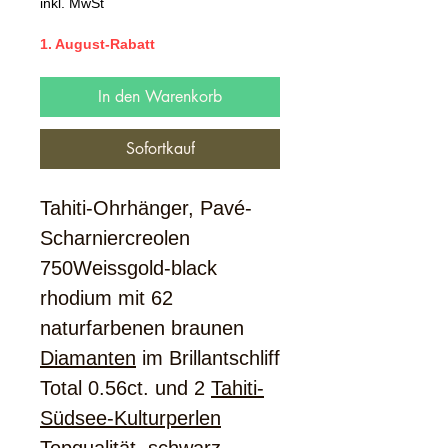
Preis
inkl. MwSt
1. August-Rabatt
In den Warenkorb
Sofortkauf
Tahiti-Ohrhänger, Pavé-
Scharniercreolen
750Weissgold-black
rhodium mit 62
naturfarbenen braunen
Diamanten
im Brillantschliff
Total 0.56ct. und 2
Tahiti-
Südsee-Kulturperlen