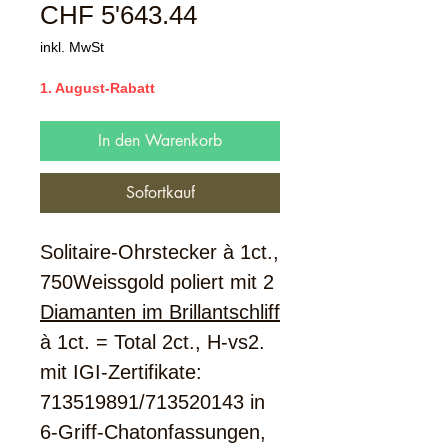
Sale-
CHF 5'643.44
Preis
inkl. MwSt
1. August-Rabatt
In den Warenkorb
Sofortkauf
Solitaire-Ohrstecker à 1ct.,
750Weissgold poliert mit 2
Diamanten im Brillantschliff
à 1ct. = Total 2ct., H-vs2.
mit IGI-Zertifikate:
713519891/713520143 in
6-Griff-Chatonfassungen,