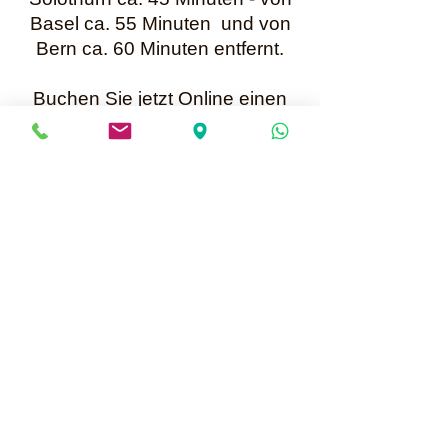
Basel ca. 55 Minuten und von
Bern ca. 60 Minuten entfernt.
Buchen Sie jetzt Online einen
Termin oder nehmen Sie
per WhatsApp +41 79 699 25 52
Kontakt mit mir auf.
Karin Müller
Bis bald
Mailadresse für Anfragen:
info@perlenunikate.ch
Informationen über Online Termine buchen
Perlenunikate
Hauptstrasse 13 - CH-5037 Muhen
Terminvereinbarung +41 79 699 25 52 oder