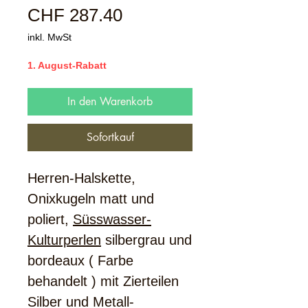
Sale-
CHF 287.40
Preis
inkl. MwSt
1. August-Rabatt
In den Warenkorb
Sofortkauf
Herren-Halskette,
Onixkugeln matt und
poliert,
Süsswasser-
Kulturperlen
silbergrau und
bordeaux ( Farbe
behandelt ) mit Zierteilen
Silber und Metall-