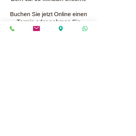
Buchen Sie jetzt Online einen
Termin oder nehmen Sie
per WhatsApp +41 79 699 25 52
Kontakt mit mir auf.
Karin Müller
Bis bald
Mailadresse für Anfragen:
info@perlenunikate.ch
Informationen über Online Termine buchen
Perlenunikate
Hauptstrasse 13 - CH-5037 Muhen
Terminvereinbarung +41 79 699 25 52 oder
per WhatsApp
info@perlenunikate.ch